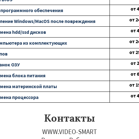
от
 программного обеспечения
от
2
ление Windows/MacOS после повреждения
от
мена hdd/ssd дисков
от
2
омпьютера из комплектующих
от
2
пов
от
анок ОЗУ
от
мена блока питания
от
1
мена материнской платы
от
мена процессора
Контакты
WWW.VIDEO-SMART