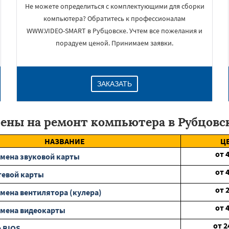
Не можете определиться с комплектующими для сборки
компьютера? Обратитесь к профессионалам
WWW.VIDEO-SMART в Рубцовске. Учтем все пожелания и
порадуем ценой. Принимаем заявки.
ЗАКАЗАТЬ
ены на ремонт компьютера в Рубцовс
НАЗВАНИЕ
Ц
от
мена звуковой карты
от
тевой карты
от
мена вентилятора (кулера)
от
амена видеокарты
от
2
 BIOS