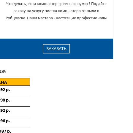
Что делать, если компьютер греется и шумит? Подайте
заявку на услугу чистка компьютера от пыли в
Рубцовске. Наши мастера - настоящие профессионалы.
ЗАКАЗАТЬ
ке
ЕНА
492
р.
498
р.
292
р.
496
р.
497
р.