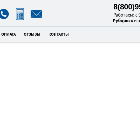
8(800)
Работаем: с 9
Рубцовск
и 
ОПЛАТА
ОТЗЫВЫ
КОНТАКТЫ
КОМПЬЮТ
5
В Р
унд