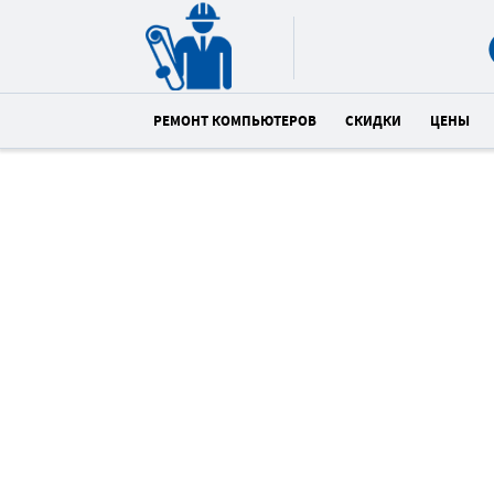
РЕМОНТ КОМПЬЮТЕРОВ
СКИДКИ
ЦЕНЫ
Отправьте заявку
в период действия акции и
получите бонус
00
21
0
:
:
часов
минут
сек